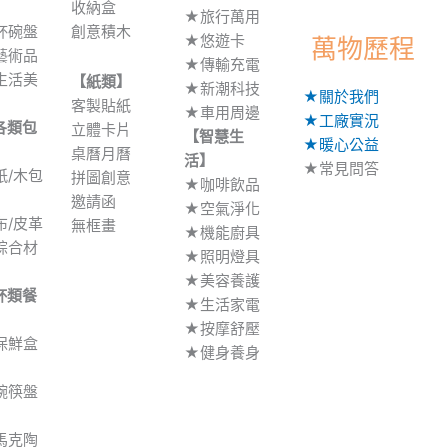
】
收納盒
★旅行萬用
杯碗盤
創意積木
★悠遊卡
萬物歷程
藝術品
★傳輸充電
生活美
【紙類】
★新潮科技
★關於我們
客製貼紙
★車用周邊
★工廠實況
各類包
立體卡片
【智慧生
★暖心公益
】
桌曆月曆
活】
★常見問答
紙/木包
拼圖創意
★咖啡飲品
邀請函
★空氣淨化
布/皮革
無框畫
★機能廚具
綜合材
★照明燈具
★美容養護
杯類餐
★生活家電
】
★按摩舒壓
保鮮盒
★健身養身
碗筷盤
馬克陶