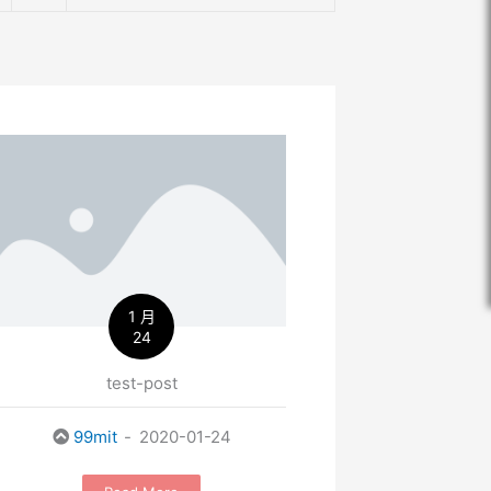
1 月
24
test-post
99mit
2020-01-24