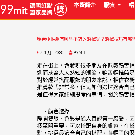
跳
本廠簡介
服裝
帽
至
主
要
內
鴨舌帽推薦有哪些不錯的選擇呢？選擇技巧有哪
容
7 3 月, 2020
|
99MIT
走在街上，會發現很多朋友在佩戴鴨舌帽
進而成為人人熟知的潮流，鴨舌帽推薦是
對於經常搭配服飾的朋友來說，相信衣櫥
推薦款式非常多，但是如何選擇適合自己
是值得大家細細思考的事情，關於鴨舌帽
一、顏色選擇
睜開雙眼，色彩是給人直觀第一感受，因
擇至關重要，可以搭配自身的膚色，在搭
點，挑選最適合自己的搭配，將帽子的優