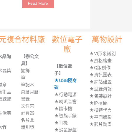
Read More
元複合材料廠
數位電子
萬物設計
廠
★VI形象識別
水晶陶
【辦公文
★風格繪畫
】
具】
【數位電
★Q版創作
水晶獎
擺飾
子】
★資訊圖表
筆
★USB隨身
★網站建置
徽章
筆記本
碟
★型錄海報
藝術品
桌曆月曆
★行動電源
★包裝設計
項鍊戒
書籤
★喇叭音響
★IP授權
文件夾
★讀卡機
★模特代言
生活美
計算器
★智能手錶
★平面攝影
名片盒
★耳機
★影片動畫
木竹
識別證
★滑鼠鍵盤