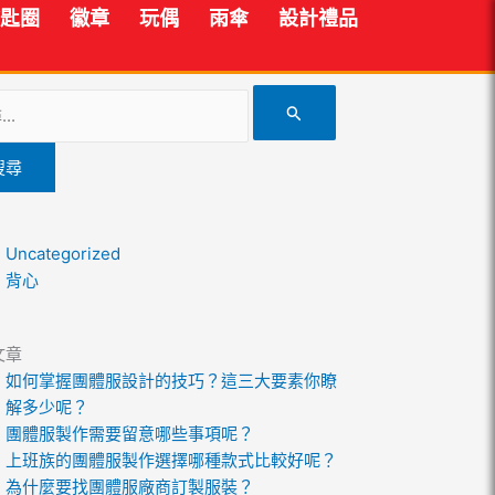
匙圈
徽章
玩偶
雨傘
設計禮品
Uncategorized
背心
文章
如何掌握團體服設計的技巧？這三大要素你瞭
解多少呢？
團體服製作需要留意哪些事項呢？
上班族的團體服製作選擇哪種款式比較好呢？
為什麼要找團體服廠商訂製服裝？