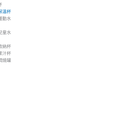
杯
保溫杯
運動水
兒童水
收納杯
果汁杯
燜燒罐