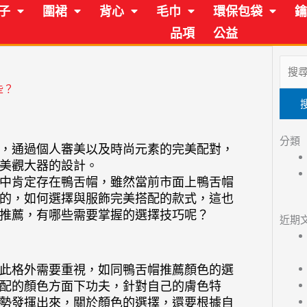
子
圍裙
背心
毛巾
環保包袋
鑰
品項
公益
搜
尋
些？
關
鍵
字:
分類
，通過個人審美以及時尚元素的完美配對，
美觀大器的設計。
中肯定存在鴨舌帽，雖然當前市面上鴨舌帽
的，如何選擇與服飾完美搭配的款式，這也
推薦，有哪些需要掌握的選擇技巧呢？
近期
此格外需要重視，如同鴨舌帽推薦顏色的選
配的顏色方面下功夫，針對自己的膚色特
勢發揮出來，關於顏色的選擇，還要根據自