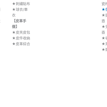
★刺繡貼布
瓷
蘭
★球衣/車
★
衣
★
天
【皮革手
壺
做】
★
★皮夾皮包
壺
★皮件收納
★
★皮革綜合
★
★