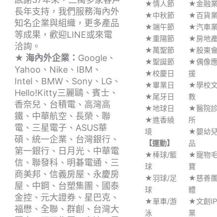
★情人節
★金融
長年支持，我們服務海內外
★中秋節
★百貨
知名企業與組織，更多產品
★端午節
★汽車
等成果，歡迎LINE或來電
★重陽節
★房地
洽詢。
★萬聖節
★股東
★ 海內外企業：
Google、
★聖誕節
★偶像
Yahoo、Nike、IBM、
★校慶日
援
Intel、BMW、Sony、LG、
★畢業日
★學校
Hello!Kitty三麗鷗、賓士、
★尾牙日
教
香奈兒、台積電、高灣高
★地球日
★醫院
鐵、中華航空、長榮、聯
★進香繞
所
電、三星電子、ASUS華
境
★嬰幼
碩、統一企業、台灣銀行、
【運動】
品
第一銀行、日月光、中華電
★棒球/籃
★寵物
信、聯發科、明碁電通、三
球
寶
商美邦、信義房屋、永慶房
★羽球/足
★慈善
屋、中鋼、台塑集團、國泰
球
體
金控、元大證券、星巴克、
★單車/游
★文創I
福懋、全聯、群創、台灣大
泳
業