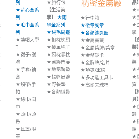
精密金屬廠
業
列
★旅行包
品
業
★背心全系
【生活美
★
業
列
學】
★雨
★
★行李箱
產
★毛巾全系
傘全系列
★
★徽章胸章
會
列
★絨毛周邊
學
★各類鑰匙圈
應
★連帽大學
★抱枕枕頭
【
★金屬書籤
T
★被單毯子
裝
★金屬獎牌/獎章
文
★襪子/護
★頸枕靠枕
★
★金幣鈔卡
腕
★窗簾門簾
裝
★金胸牌/名片
診
★手套/袖
★地毯踏墊
★
★項鍊/軍牌
套
★帳篷周邊
★
★多功能工具卡
兒
★領帶/手
★野餐墊
質
★高爾夫球標
帕
★各類織帶
【
毛
★絲巾/圍
具
巾
★
團
★頭巾/頭
罐
帶
★
P
★耳罩/眼
組
罩
★