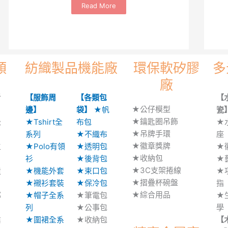
Read More
類
紡織製品機能廠
環保軟矽膠
多
廠
活
【服飾周
【各類包
【
★公仔模型
邊】
袋】
★帆
瓷
★鑰匙圈吊飾
松
★Tshirt全
布包
★
★吊牌手環
系列
★不織布
座
★徽章獎牌
主
★Polo有領
★透明包
★
★收納包
衫
★後背包
★
★3C支架捲線
造
★機能外套
★束口包
★
★摺疊杯碗盤
★襯衫套裝
★保冷包
指
★綜合用品
部
★帽子全系
★筆電包
★
列
★公事包
學
業
★圍裙全系
★收納包
【