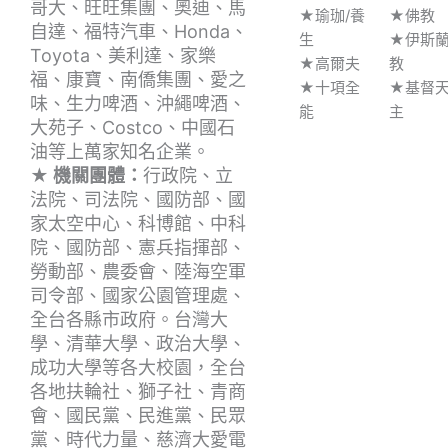
哥大、旺旺集團、奧迪、馬
★瑜珈/養
★佛教
自達、福特汽車、Honda、
生
★伊斯
Toyota、美利達、家樂
★高爾夫
教
福、康寶、南僑集團、愛之
★十項全
★基督
味、生力啤酒、沖繩啤酒、
能
主
大苑子、Costco、中國石
油等上萬家知名企業。
★ 機關團體：
行政院、立
法院、司法院、國防部、國
家太空中心、科博館、中科
院、國防部、憲兵指揮部、
勞動部、農委會、陸海空軍
司令部、國家公園管理處、
全台各縣市政府。台灣大
學、清華大學、政治大學、
成功大學等各大校園，全台
各地扶輪社、獅子社、青商
會、國民黨、民進黨、民眾
黨、時代力量、慈濟大愛電