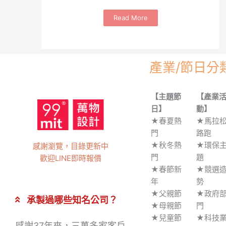
Read More
產業/節日分
【主題節
【產業
日】
動】
★春夏熱
★馬拉
門
路跑
★秋冬熱
★環保
感謝瀏覽，目錄更新中
門
題
歡迎LINE即時報價
★春節新
★競選
年
勢
★父親節
★政府
承製過哪些知名公司？
★母親節
門
★兒童節
★科技
感謝37年來，三萬多家客戶