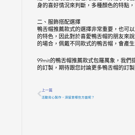
身的喜好情況來判斷，多種顏色的特點，
二、服飾搭配選擇
鴨舌帽推薦款式的選擇非常重要，也可以
的特色，因此對於喜愛鴨舌帽的朋友來說
的場合，佩戴不同款式的鴨舌帽，會產生
99mit的鴨舌帽推薦款式包羅萬象，我
的訂製，期待跟您討論更多鴨舌帽的訂製
Prev
上一篇
活動背心製作，須留意哪些方面呢？