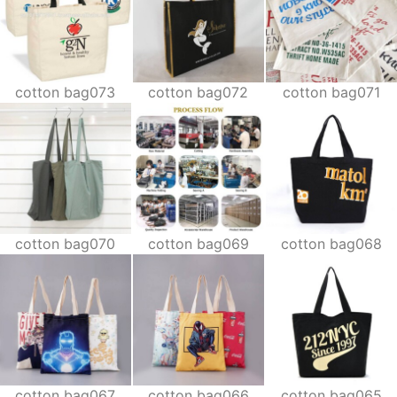
cotton bag073
cotton bag072
cotton bag071
cotton bag070
cotton bag069
cotton bag068
cotton bag067
cotton bag066
cotton bag065