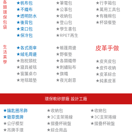
各
★帆布包
★筆電包
★行李箱包
類
★不織布
★公事包
★萬用工具包
環
★透明防水
★收納包
★有機棉包
保
包
★後背包
★登山包
★杯袋餐墊
袋
★束口包
★學生書包
★保冷包
★RPET再生
生
皮革手做
★各式雨傘
★帳篷周邊
活
★絨毛周邊
★野餐墊
美
★抱枕頸枕
★各類織帶
★皮夾皮包
學
★寢具被毯
★刺繡貼布
★皮件收納
★窗簾桌巾
★旗幟
★皮革綜合
★地毯踏墊
★夜光創意
★純素皮革
環保軟矽膠廠 設計工廠
★鑰匙圈吊飾
★收納包
★收納包
★徽章獎牌
★3C支架捲線
★3C支架捲線
★公仔模型
★摺疊杯碗盤
★摺疊杯碗盤
★吊牌手環
★綜合用品