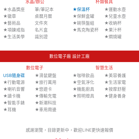
水晶/辦公
杯類餐具
★水晶獎座
筆/筆記本
★保溫杯
★運動水壺
★徽章
桌曆月曆
★保鮮盒罐
★兒童水壺
★藝術品
文件夾
★碗筷盤組
★收納杯
★項鍊戒指
名片盒
★馬克陶瓷杯
★果汁杯
★生活美學
識別證
★燜燒罐
數位電子廠 設計工廠
數位電子
智慧生活
USB隨身碟
★滑鼠鍵盤
★咖啡飲品
★美容養護
★行動電源
★旅行萬用
★空氣淨化
★生活家電
★喇叭音響
★悠遊卡
★機能廚具
★按摩舒壓
★讀卡機
★傳輸充電
★照明燈具
★健身養身
★智能手錶
★新潮科技
★耳機
★車用周邊
感謝瀏覽，目錄更新中，歡迎LINE更快速報價