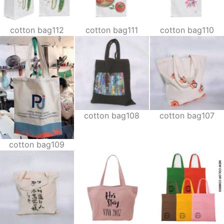
cotton bag112
cotton bag111
cotton bag110
cotton bag108
cotton bag107
cotton bag109