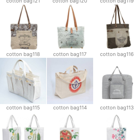
cotton bag121
cotton bag120
cotton bag119
cotton bag118
cotton bag117
cotton bag116
cotton bag115
cotton bag114
cotton bag113