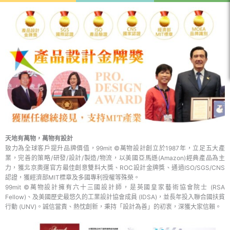
天地有萬物，萬物有設計
致力為全球客戶提升品牌價值，99mit ©萬物設計創立於1987年，立足五大產
業，完善的策略/研發/設計/製造/物流，以美國亞馬遜(Amazon)經典產品為主
力，獲北京奧運官方最佳創意雙料大獎、ROC設計金牌獎、通過ISO/SGS/CNS
認證，獲經濟部MIT標章及多國專利授權等殊榮。
99mit ©萬物設計擁有六十三國設計師，是英國皇家藝術協會院士 (RSA
Fellow)、及美國歷史最悠久的工業設計協會成員 (IDSA)，並長年投入聯合國扶貧
行動 (UNV)。誠信當責、熱忱創新，秉持「設計為善」的初衷，深獲大家信賴。