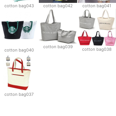
cotton bag043
cotton bag042
cotton bag041
cotton bag039
cotton bag038
cotton bag040
cotton bag037
點選更多