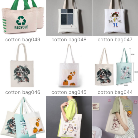
cotton bag049
cotton bag048
cotton bag047
cotton bag046
cotton bag045
cotton bag044