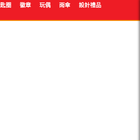
匙圈
徽章
玩偶
雨傘
設計禮品