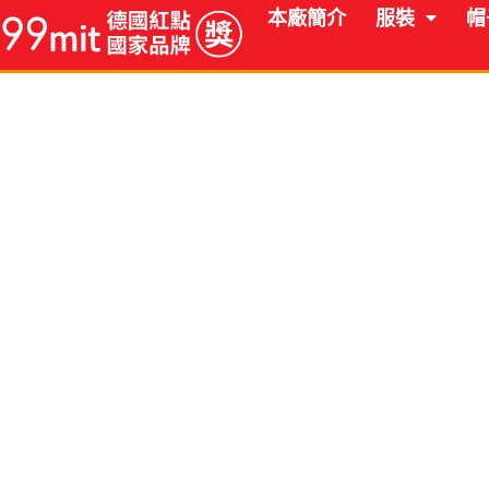
跳
本廠簡介
服裝
帽
至
主
要
內
容