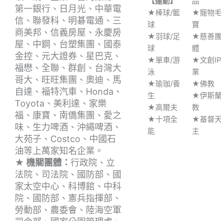
【運動】
品
第一銀行、日月光、中華電
★棒球/籃
★寵物
信、聯發科、明碁電通、三
球
寶
商美邦、信義房屋、永慶房
★羽球/足
★慈善
屋、中鋼、台塑集團、國泰
球
體
金控、元大證券、星巴克、
★單車/游
★文創I
福懋、全聯、群創、台灣大
泳
業
哥大、旺旺集團、奧迪、馬
★瑜珈/養
★佛教
自達、福特汽車、Honda、
生
★伊斯
Toyota、美利達、家樂
★高爾夫
教
福、康寶、南僑集團、愛之
★十項全
★基督
味、生力啤酒、沖繩啤酒、
能
主
大苑子、Costco、中國石
油等上萬家知名企業。
★ 機關團體：
行政院、立
法院、司法院、國防部、國
家太空中心、科博館、中科
院、國防部、憲兵指揮部、
勞動部、農委會、陸海空軍