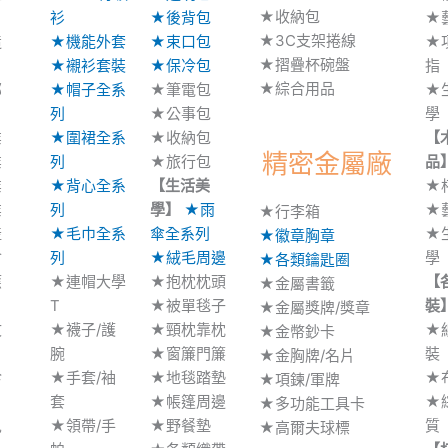
★收納包
衫
★後背包
★
★3C支架捲線
造
★機能外套
★束口包
★
★摺疊杯碗盤
★襯衫套裝
★保冷包
指
★綜合用品
部
★帽子全系
★筆電包
★
列
★公事包
學
業
★圍裙全系
★收納包
【
精密金屬廠
業
列
★旅行包
品
業
★背心全系
【生活美
★
業
列
學】
★雨
★
★行李箱
產
★毛巾全系
傘全系列
★
★徽章胸章
會
列
★絨毛周邊
學
★各類鑰匙圈
應
★連帽大學
★抱枕枕頭
【
★金屬書籤
T
★被單毯子
裝
★金屬獎牌/獎章
文
★襪子/護
★頸枕靠枕
★
★金幣鈔卡
腕
★窗簾門簾
裝
★金胸牌/名片
診
★手套/袖
★地毯踏墊
★
★項鍊/軍牌
套
★帳篷周邊
★
★多功能工具卡
兒
★領帶/手
★野餐墊
質
★高爾夫球標