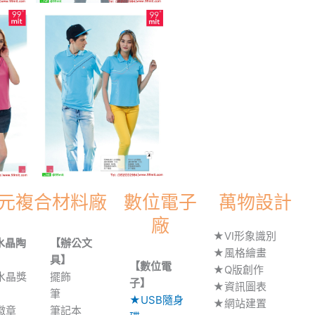
元複合材料廠
數位電子
萬物設計
廠
★VI形象識別
水晶陶
【辦公文
★風格繪畫
】
具】
【數位電
★Q版創作
水晶獎
擺飾
子】
★資訊圖表
筆
★USB隨身
★網站建置
徽章
筆記本