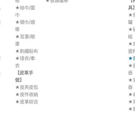
帕
★各類織帶
【
毛
★絲巾/圍
具
巾
★
團
★頭巾/頭
罐
帶
★
P
★耳罩/眼
組
罩
★
★刺繡貼布
瓷
蘭
★球衣/車
★
衣
★
天
【皮革手
壺
做】
★
★皮夾皮包
壺
★皮件收納
★
★皮革綜合
★
★