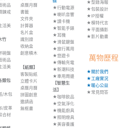
碟
★型錄海報
藝術品
桌曆月曆
★行動電源
★包裝設計
項鍊戒
書籤
★喇叭音響
★IP授權
文件夾
★讀卡機
★模特代言
生活美
計算器
★智能手錶
★平面攝影
名片盒
★耳機
★影片動畫
木竹
識別證
★滑鼠鍵盤
】
收納盒
★旅行萬用
杯碗盤
創意積木
★悠遊卡
萬物歷程
藝術品
★傳輸充電
生活美
【紙類】
★新潮科技
★關於我們
客製貼紙
★車用周邊
★工廠實況
各類包
立體卡片
【智慧生
★暖心公益
】
桌曆月曆
活】
★常見問答
紙/木包
拼圖創意
★咖啡飲品
邀請函
★空氣淨化
布/皮革
無框畫
★機能廚具
綜合材
★照明燈具
★美容養護