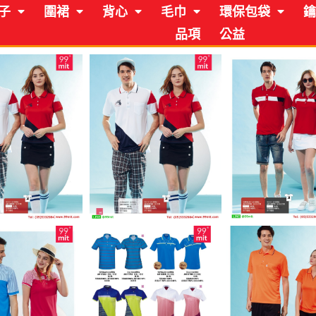
子
圍裙
背心
毛巾
環保包袋
鑰
品項
公益