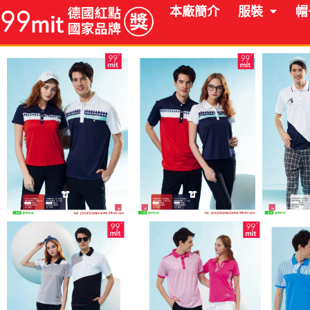
跳
本廠簡介
服裝
帽
至
主
要
內
容