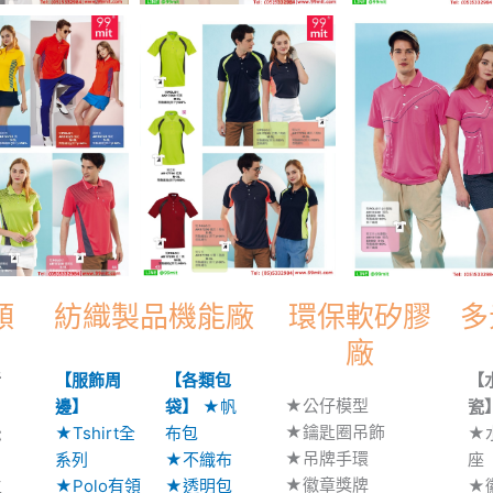
類
紡織製品機能廠
環保軟矽膠
多
廠
活
【服飾周
【各類包
【
★公仔模型
邊】
袋】
★帆
瓷
★鑰匙圈吊飾
松
★Tshirt全
布包
★
★吊牌手環
系列
★不織布
座
★徽章獎牌
主
★Polo有領
★透明包
★