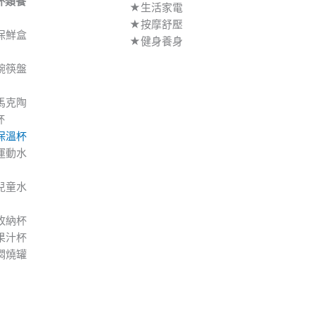
杯類餐
★生活家電
】
★按摩舒壓
保鮮盒
★健身養身
碗筷盤
馬克陶
杯
保溫杯
運動水
兒童水
收納杯
果汁杯
燜燒罐