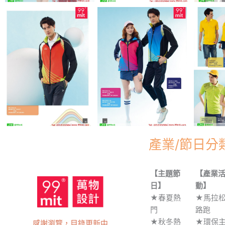
產業/節日分
【主題節
【產業
日】
動】
★春夏熱
★馬拉
門
路跑
★秋冬熱
★環保
感謝瀏覽，目錄更新中