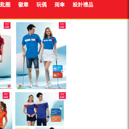
匙圈
徽章
玩偶
雨傘
設計禮品