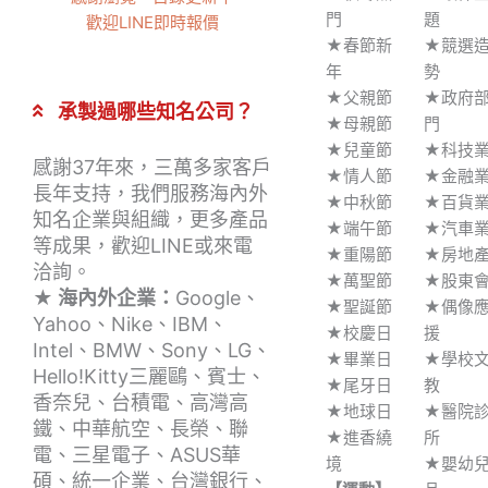
門
題
歡迎LINE即時報價
★春節新
★競選
年
勢
★父親節
★政府
承製過哪些知名公司？
★母親節
門
★兒童節
★科技
感謝37年來，三萬多家客戶
★情人節
★金融
長年支持，我們服務海內外
★中秋節
★百貨
知名企業與組織，更多產品
★端午節
★汽車
等成果，歡迎LINE或來電
★重陽節
★房地
洽詢。
★萬聖節
★股東
★ 海內外企業：
Google、
★聖誕節
★偶像
Yahoo、Nike、IBM、
★校慶日
援
Intel、BMW、Sony、LG、
★畢業日
★學校
Hello!Kitty三麗鷗、賓士、
★尾牙日
教
香奈兒、台積電、高灣高
★地球日
★醫院
鐵、中華航空、長榮、聯
★進香繞
所
電、三星電子、ASUS華
境
★嬰幼
碩、統一企業、台灣銀行、