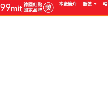
跳
本廠簡介
服裝
帽
至
主
要
內
容