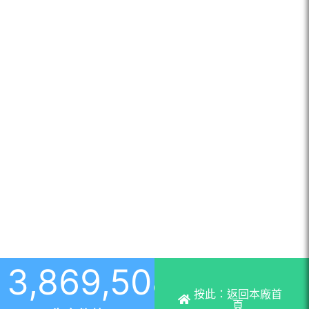
3,869,508
+
按此：返回本廠首
頁