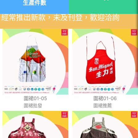
生產件數
，經常推出新款，未及刊登，歡迎洽詢
圍裙01-05
圍裙01-06
圍裙批發
圍裙推薦