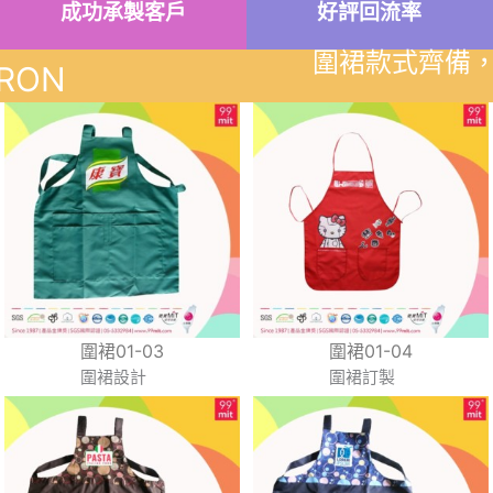
成功承製客戶
好評回流率
圍裙款式齊備
RON
圍裙01-03
圍裙01-04
圍裙設計
圍裙訂製