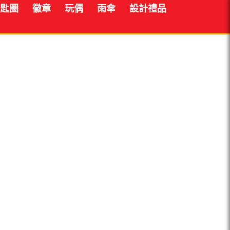
匙圈
徽章
玩偶
雨傘
設計禮品